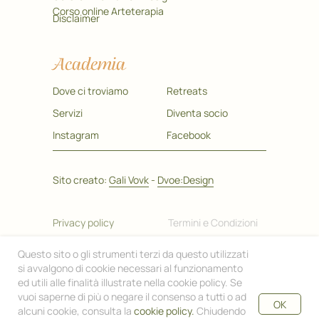
Corso online Arteterapia
Disclaimer
Academia
Dove ci troviamo
Retreats
Servizi
Diventa socio
Instagram
Facebook
Sito creato:
Gali Vovk
-
Dvoe:Design
Privacy policy
Termini e Condizioni
2021 @ All rights reserved
Questo sito o gli strumenti terzi da questo utilizzati
Il valore più grande dei nostri tempi è la Salute!
si avvalgono di cookie necessari al funzionamento
Le informazioni contenute nel sito su argomenti di cure naturali,
ed utili alle finalità illustrate nella cookie policy. Se
alimentazione e benessere hanno esclusivamente scopo
vuoi saperne di più o negare il consenso a tutti o ad
informativo e culturale. In nessun caso possono costituire la
OK
formulazione di una diagnosi o la prescrizione di un trattamento
alcuni cookie, consulta la
cookie policy.
Chiudendo